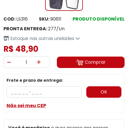
COD:
LS316
SKU:
90611
PRODUTO DISPONÍVEL
PRONTA ENTREGA:
277/Un
Estoque nas outras unidades
R$ 48,90
Comprar
Frete e prazo de entrega:
OK
Não sei meu CEP
Você é mecânico
e quer acesso aos nossos