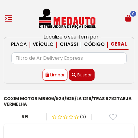
0
Localize o seu item por:
|
|
|
|
GERAL
PLACA
VEÍCULO
CHASSI
CÓDIGO
Limpar
Buscar
COXIM MOTOR MB906/924/926/LA 1215/TRAS R782TARJA
VERMELHA
REI
(0)