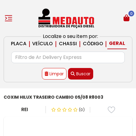
0
Localize o seu item por:
|
|
|
|
GERAL
PLACA
VEÍCULO
CHASSI
CÓDIGO
Limpar
Buscar
COXIM HILUX TRASEIRO CAMBIO 05/08 R8003
REI
(0)