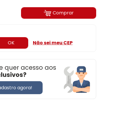
Comprar
OK
Não sei meu CEP
e quer acesso aos
clusivos?
adastro agora!