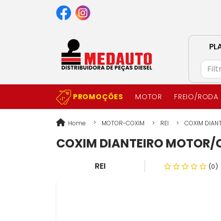
PL
PROMOÇÕES
MOTOR
FREIO/RODA
Home
MOTOR-COXIM
REI
COXIM DIANTE
COXIM DIANTEIRO MOTOR/CA
REI
(0)