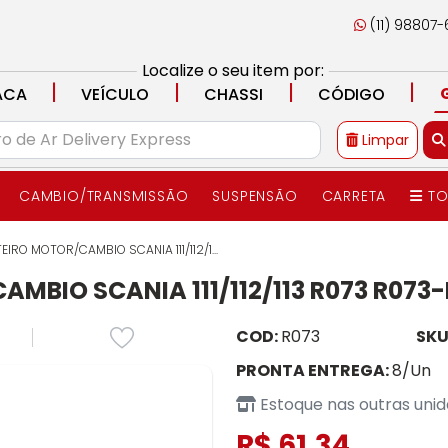
(11) 98807
Localize o seu item por:
|
|
|
|
ACA
VEÍCULO
CHASSI
CÓDIGO
Limpar
CAMBIO/TRANSMISSÃO
SUSPENSÃO
CARRETA
TO
IRO MOTOR/CAMBIO SCANIA 111/112/1...
MBIO SCANIA 111/112/113 R073 R073
COD:
R073
SKU
PRONTA ENTREGA:
8/Un
Estoque nas outras uni
R$ 61,34