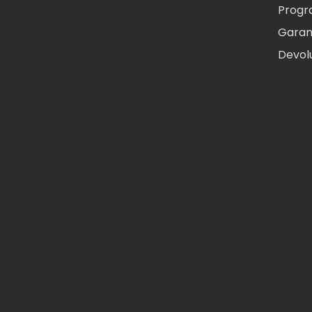
Progr
Garan
Devol