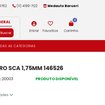
-6762
(11) 4199-7122
Medauto Barueri
0
GERAL
Entrar
Favoritos
Carrinho
Buscar
DAS AS CATEGORIAS
-RO SCA 1,75MM 146526
:
20003
PRODUTO DISPONÍVEL
dades