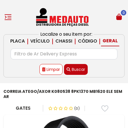
0
Localize o seu item por:
|
|
|
|
GERAL
PLACA
VEÍCULO
CHASSI
CÓDIGO
Limpar
Buscar
CORREIA ATEGO/AXOR K080538 8PK1370 MB1620 ELE SEM
AR
GATES
(0)