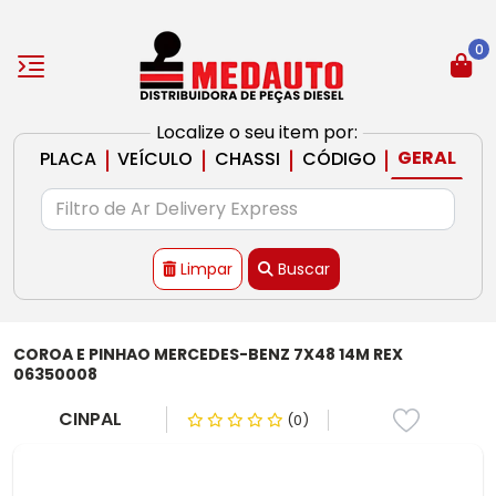
0
Localize o seu item por:
|
|
|
|
GERAL
PLACA
VEÍCULO
CHASSI
CÓDIGO
Limpar
Buscar
COROA E PINHAO MERCEDES-BENZ 7X48 14M REX
06350008
CINPAL
(0)