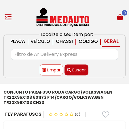
0
Localize o seu item por:
|
|
|
|
GERAL
PLACA
VEÍCULO
CHASSI
CÓDIGO
Limpar
Buscar
CONJUNTO PARAFUSO RODA CARGO/VOLKSWAGEN
TR22X95X103 601173 F 14/CARGO/VOLKSWAGEN
TR22X95X103 CH33
FEY PARAFUSOS
(0)