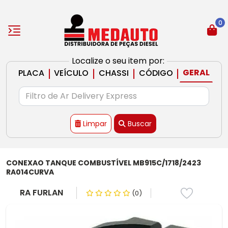
0
Localize o seu item por:
|
|
|
|
GERAL
PLACA
VEÍCULO
CHASSI
CÓDIGO
Limpar
Buscar
CONEXAO TANQUE COMBUSTÍVEL MB915C/1718/2423
RA014CURVA
RA FURLAN
(0)