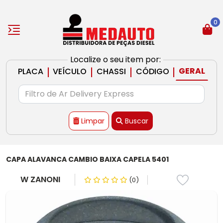
0
Localize o seu item por:
|
|
|
|
GERAL
PLACA
VEÍCULO
CHASSI
CÓDIGO
Limpar
Buscar
CAPA ALAVANCA CAMBIO BAIXA CAPELA 5401
W ZANONI
(0)