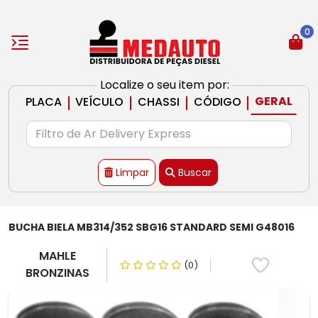
0
Localize o seu item por:
|
|
|
|
GERAL
PLACA
VEÍCULO
CHASSI
CÓDIGO
Limpar
Buscar
BUCHA BIELA MB314/352 SBG16 STANDARD SEMI G48016
MAHLE
(0)
BRONZINAS