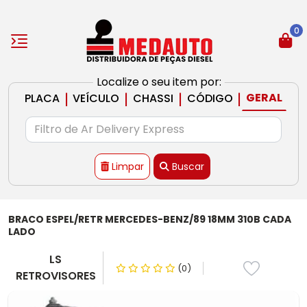
0
Localize o seu item por:
|
|
|
|
GERAL
PLACA
VEÍCULO
CHASSI
CÓDIGO
Limpar
Buscar
BRACO ESPEL/RETR MERCEDES-BENZ/89 18MM 310B CADA
LADO
LS
(0)
RETROVISORES