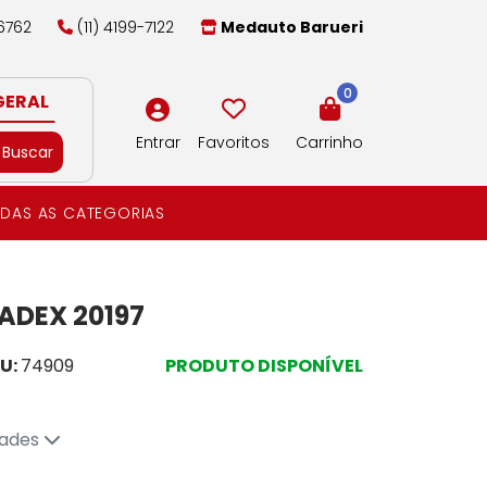
-6762
(11) 4199-7122
Medauto Barueri
0
GERAL
Entrar
Favoritos
Carrinho
Buscar
DAS AS CATEGORIAS
ADEX 20197
U:
74909
PRODUTO DISPONÍVEL
dades