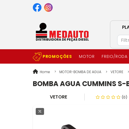
PL
PROMOÇÕES
MOTOR
FREIO/RODA
Home
MOTOR-BOMBA DE AGUA
VETORE
BOMBA AGUA CUMMINS S-B 
VETORE
(0)