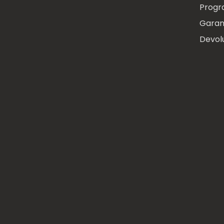
Progr
Garan
Devol