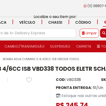
(11) 98807
Localize o seu item por:
|
|
|
|
ACA
VEÍCULO
CHASSI
CÓDIGO
Limpar
CAMBIO/TRANSMISSÃO
SUSPENSÃO
CARRETA
TO
BOMBA AGUA CUMMINS S-B 4/6CC ISB VBD338 TODOS...
4/6CC ISB VBD338 TODOS ELETR SCH
COD:
VBD338
SK
PRONTA ENTREGA:
51/Un
Estoque nas outras uni
R$ 245,74