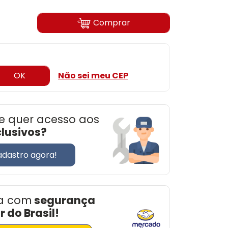
Comprar
OK
Não sei meu CEP
e quer acesso aos
clusivos?
adastro agora!
a com
segurança
 do Brasil!