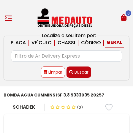
0
Localize o seu item por:
|
|
|
|
GERAL
PLACA
VEÍCULO
CHASSI
CÓDIGO
Limpar
Buscar
BOMBA AGUA CUMMINS ISF 3.8 5333035 20257
SCHADEK
(0)