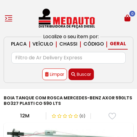
0
Localize o seu item por:
|
|
|
|
GERAL
PLACA
VEÍCULO
CHASSI
CÓDIGO
Limpar
Buscar
BOIA TANQUE COM ROSCA MERCEDES-BENZ AXOR 590LTS
BO327 PLASTI CO 590 LTS
12M
(0)