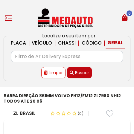
0
Localize o seu item por:
|
|
|
|
GERAL
PLACA
VEÍCULO
CHASSI
CÓDIGO
Limpar
Buscar
BARRA DIREÇÃO 861MM VOLVO FH12/FM12 ZL7980 NH12
TODOS ATE 20 06
ZL BRASIL
(0)