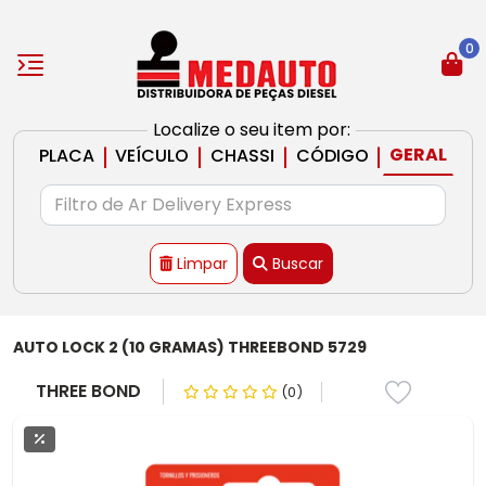
0
Localize o seu item por:
|
|
|
|
GERAL
PLACA
VEÍCULO
CHASSI
CÓDIGO
Limpar
Buscar
AUTO LOCK 2 (10 GRAMAS) THREEBOND 5729
THREE BOND
(0)