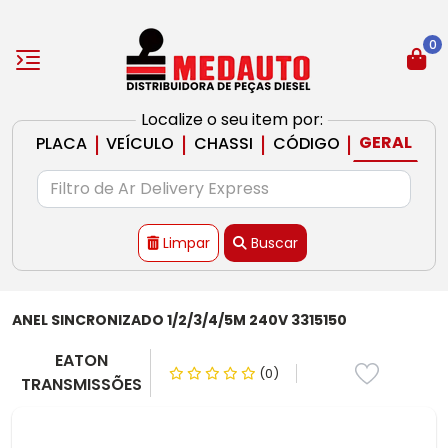
0
Localize o seu item por:
|
|
|
|
GERAL
PLACA
VEÍCULO
CHASSI
CÓDIGO
Limpar
Buscar
ANEL SINCRONIZADO 1/2/3/4/5M 240V 3315150
EATON
(0)
TRANSMISSÕES