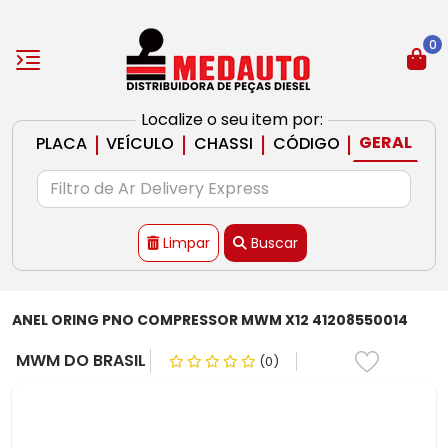
0
Localize o seu item por:
|
|
|
|
GERAL
PLACA
VEÍCULO
CHASSI
CÓDIGO
Limpar
Buscar
ANEL ORING PNO COMPRESSOR MWM X12 41208550014
MWM DO BRASIL
(0)