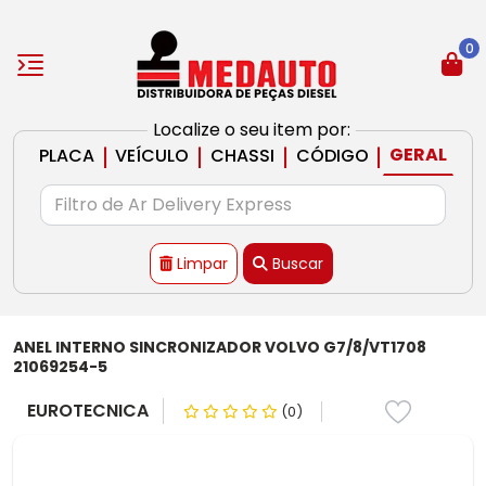
0
Localize o seu item por:
|
|
|
|
GERAL
PLACA
VEÍCULO
CHASSI
CÓDIGO
Limpar
Buscar
ANEL INTERNO SINCRONIZADOR VOLVO G7/8/VT1708
21069254-5
EUROTECNICA
(0)