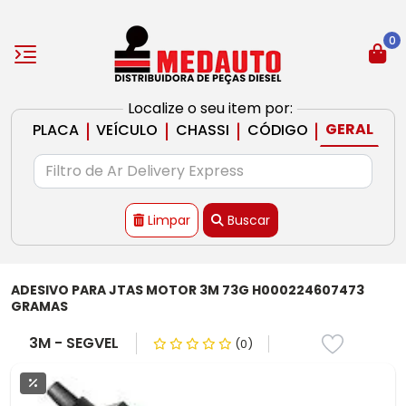
0
Localize o seu item por:
|
|
|
|
GERAL
PLACA
VEÍCULO
CHASSI
CÓDIGO
Limpar
Buscar
ADESIVO PARA JTAS MOTOR 3M 73G H000224607473
GRAMAS
3M - SEGVEL
(0)