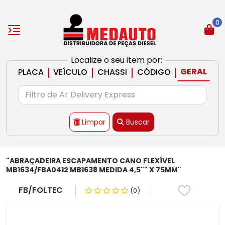
0
Localize o seu item por:
|
|
|
|
GERAL
PLACA
VEÍCULO
CHASSI
CÓDIGO
Limpar
Buscar
"ABRAÇADEIRA ESCAPAMENTO CANO FLEXÍVEL
MB1634/FBA0412 MB1638 MEDIDA 4,5"" X 75MM"
FB/FOLTEC
(0)